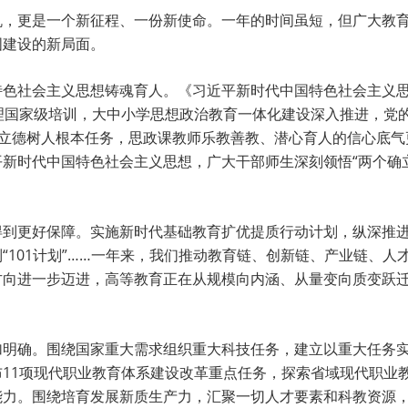
帆，更是一个新征程、一份新使命。一年的时间虽短，但广大教
国建设的新局面。
特色社会主义思想铸魂育人。《习近平新时代中国特色社会主义思
管理国家级培训，大中小学思想政治教育一体化建设深入推进，党
实立德树人根本任务，思政课教师乐教善教、潜心育人的信心底气
新时代中国特色社会主义思想，广大干部师生深刻领悟“两个确立
得到更好保障。实施新时代基础教育扩优提质行动计划，纵深推
“101计划”……一年来，我们推动教育链、创新链、产业链、
方向进一步迈进，高等教育正在从规模向内涵、从量变向质变跃
加明确。围绕国家重大需求组织重大科技任务，建立以重大任务
11项现代职业教育体系建设改革重点任务，探索省域现代职业
能力。围绕培育发展新质生产力，汇聚一切人才要素和科教资源